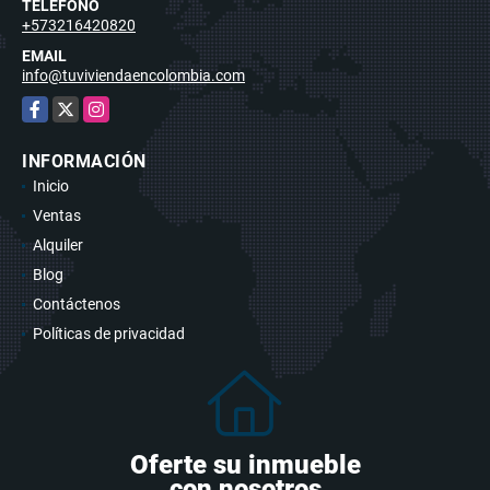
TELÉFONO
+573216420820
EMAIL
info@tuviviendaencolombia.com
Facebook
X
Instagram
INFORMACIÓN
Inicio
Ventas
Alquiler
Blog
Contáctenos
Políticas de privacidad
Oferte su inmueble
con nosotros