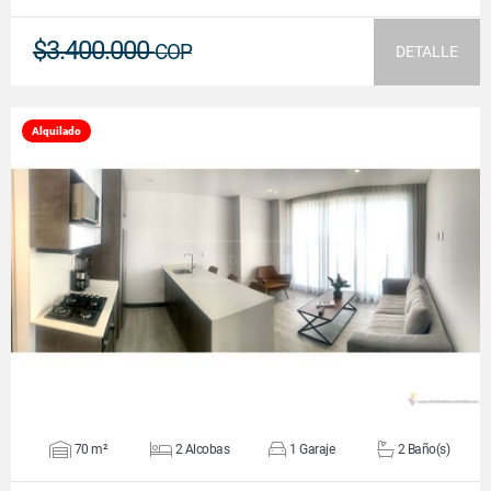
$3.400.000
COP
DETALLE
Alquilado
VER DETALLES
70 m²
2 Alcobas
1 Garaje
2 Baño(s)