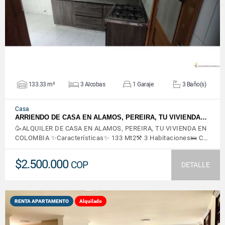
133.33 m²
3 Alcobas
1 Garaje
3 Baño(s)
Casa
ARRIENDO DE CASA EN ALAMOS, PEREIRA, TU VIVIENDA…
🥳ALQUILER DE CASA EN ALAMOS, PEREIRA, TU VIVIENDA EN
COLOMBIA ✨Características✨ 133 Mt2⚒️ 3 Habitaciones🛌 C…
$2.500.000
COP
DETALLE
RENTA APARTAMENTO
Alquilado