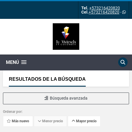
Tel.
+573216420820
Cel.
+573216420820
-
MENÚ
RESULTADOS DE LA BÚSQUEDA
Búsqueda avanzada
Ordenar por:
Más nuevo
Menor precio
Mayor precio