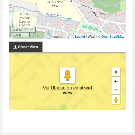
200 m
500 ft
Leaflet
| Wasi - ©
OpenStreetMap
Street View
Ver Ubicación
en
street
view