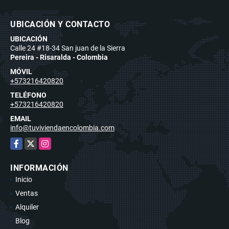
UBICACIÓN Y CONTACTO
UBICACIÓN
Calle 24 #18-34 San juan de la Sierra
Pereira - Risaralda - Colombia
MÓVIL
+573216420820
TELÉFONO
+573216420820
EMAIL
info@tuviviendaencolombia.com
Facebook
X
Instagram
INFORMACIÓN
Inicio
Ventas
Alquiler
Blog