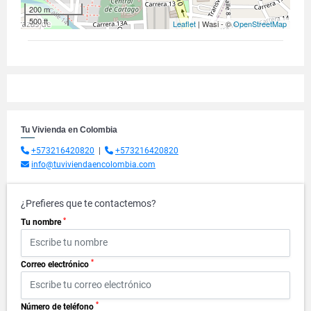
200 m
500 ft
Leaflet
| Wasi - ©
OpenStreetMap
Tu Vivienda en Colombia
+573216420820
|
+573216420820
info@tuviviendaencolombia.com
¿Prefieres que te contactemos?
*
Tu nombre
*
Correo electrónico
*
Número de teléfono