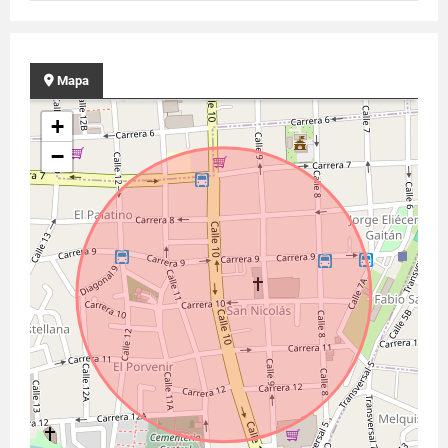
Mapa
+
−