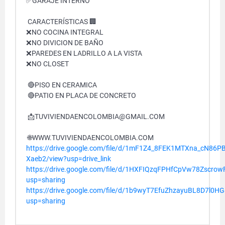
✅GARAJE INTERNO
CARACTERÍSTICAS 🏢
❌NO COCINA INTEGRAL
❌NO DIVICION DE BAÑO
❌PAREDES EN LADRILLO A LA VISTA
❌NO CLOSET
🔴PISO EN CERAMICA
🔴PATIO EN PLACA DE CONCRETO
📩TUVIVIENDAENCOLOMBIA@GMAIL.COM
🌐WWW.TUVIVIENDAENCOLOMBIA.COM
https://drive.google.com/file/d/1mF1Z4_8FEK1MTXna_cN86P
Xaeb2/view?usp=drive_link
https://drive.google.com/file/d/1HXFIQzqFPHfCpVw78Zscro
usp=sharing
https://drive.google.com/file/d/1b9wyT7EfuZhzayuBL8D7l0
usp=sharing