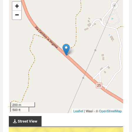
+
−
200 m
500 ft
Leaflet
| Wasi - ©
OpenStreetMap
Street View