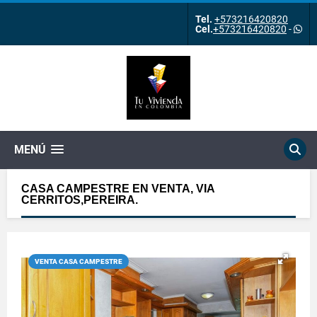
Tel.
+573216420820
Cel.
+573216420820
-
MENÚ
CASA CAMPESTRE EN VENTA, VIA
CERRITOS,PEREIRA.
VENTA CASA CAMPESTRE