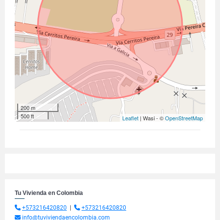
200 m
500 ft
Leaflet
| Wasi - ©
OpenStreetMap
Tu Vivienda en Colombia
+573216420820
|
+573216420820
info@tuviviendaencolombia.com