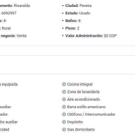
amento:
Risaralda
Ciudad:
Pereira
:
6092997
Estado:
Usado
s:
8
Baños:
8
:
Rural
Pisos:
2
 negocio:
Venta
Valor Administración:
$0 COP
a equipada
Cocina integral
a
Zona de lavandería
Aire acondicionado
uxiliar
Barra estilo americano
tador
Citófono / Intercomunicador
r auxiliar
Depósito
icidad
Gas domiciliario