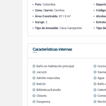
País:
Colombia
Depart
Zona / barrio:
Cerritos
Código
Área Construida:
811.9 m²
Alcoba
Garaje:
2
Estrato
Tipo de inmueble:
Casa Campestre
Tipo de
Características internas
Baño en habitación principal
Cocin
Jacuzzi
Saun
Admite mascotas
Agua
Balcón
Baño a
Biblioteca/Estudio
Calen
Clósets
Comedo
Despensa
Electr