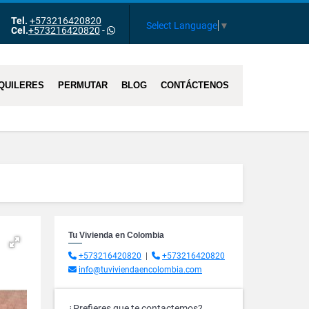
Tel.
+573216420820
ram
Select Language
▼
Cel.
+573216420820
-
QUILERES
PERMUTAR
BLOG
CONTÁCTENOS
Tu Vivienda en Colombia
+573216420820
|
+573216420820
info@tuviviendaencolombia.com
¿Prefieres que te contactemos?