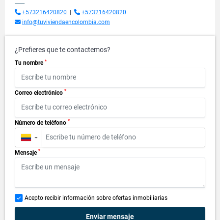
+573216420820
|
+573216420820
info@tuviviendaencolombia.com
¿Prefieres que te contactemos?
*
Tu nombre
*
Correo electrónico
*
Número de teléfono
▼
*
Mensaje
Acepto recibir información sobre ofertas inmobiliarias
Enviar mensaje