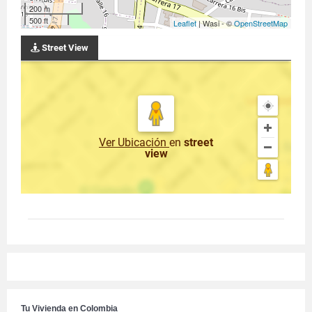
200 m
500 ft
Leaflet
| Wasi - ©
OpenStreetMap
Street View
Ver Ubicación
en
street
view
Tu Vivienda en Colombia