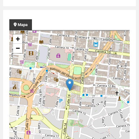
Mapa
+
−