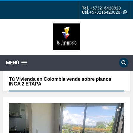
Tel.
+573216420820
Cel.
+573216420820
-
MENÚ
Tú Vivienda en Colombia vende sobre planos
INGA 2 ETAPA