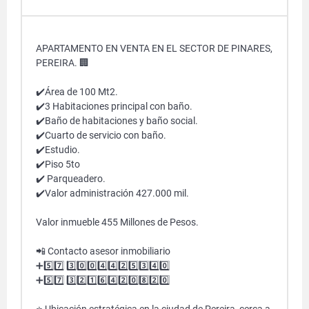
APARTAMENTO EN VENTA EN EL SECTOR DE PINARES,
PEREIRA. 🏢
✔️Área de 100 Mt2.
✔️3 Habitaciones principal con baño.
✔️Baño de habitaciones y baño social.
✔️Cuarto de servicio con baño.
✔️Estudio.
✔️Piso 5to
✔️ Parqueadero.
✔️Valor administración 427.000 mil.
Valor inmueble 455 Millones de Pesos.
📲 Contacto asesor inmobiliario
➕5️⃣7️⃣ 3️⃣0️⃣0️⃣4️⃣4️⃣2️⃣5️⃣3️⃣4️⃣0️⃣
➕5️⃣7️⃣ 3️⃣2️⃣1️⃣6️⃣4️⃣2️⃣0️⃣8️⃣2️⃣0️⃣