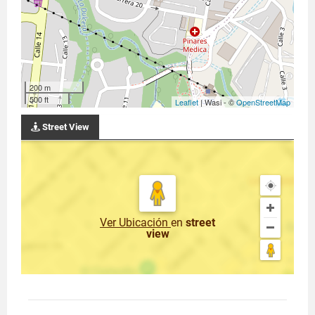
200 m
500 ft
Leaflet
| Wasi - ©
OpenStreetMap
Street View
Ver Ubicación
en
street
view