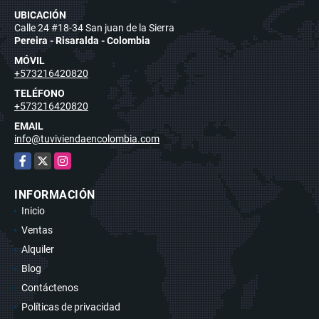
UBICACIÓN
Calle 24 #18-34 San juan de la Sierra
Pereira - Risaralda - Colombia
MÓVIL
+573216420820
TELÉFONO
+573216420820
EMAIL
info@tuviviendaencolombia.com
Facebook
X
Instagram
INFORMACIÓN
Inicio
Ventas
Alquiler
Blog
Contáctenos
Políticas de privacidad