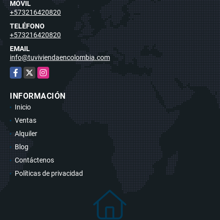
MÓVIL
+573216420820
TELÉFONO
+573216420820
EMAIL
info@tuviviendaencolombia.com
Facebook
X
Instagram
INFORMACIÓN
Inicio
Ventas
Alquiler
Blog
Contáctenos
Políticas de privacidad