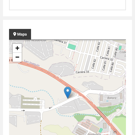
Mapa
+
−