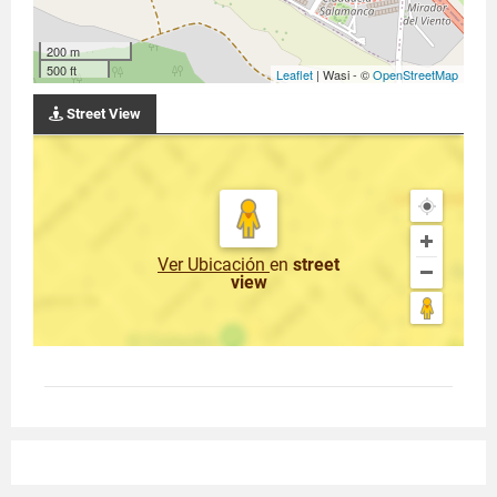
200 m
500 ft
Leaflet
| Wasi - ©
OpenStreetMap
Street View
Ver Ubicación
en
street
view